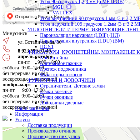
Угол 90 градусов 1,2,3 мм (6 МЕТРОВ)
MGL
VALLEX
Угол внутренний 90 градусов 1 мм (3 и 3,2 М
Угол наружний 105 градусов 1,2мм (3 и 3,2 
УПЛОТНИТЕЛИ И ГЕРМЕТИЗИРУЮЩИЕ ЛЕН
Минусинск
Пароизоляция наружняя (LDIF) (НЛ)
Пароизоляция внутренняя (LDU) (ВМ)
ул. Ботаническая, 36
ПСУЛ
8 923 599-93-40
ФИКСАТОРЫ, КРОНШТЕЙНЫ, МОНТАЖНЫЕ 
апрель-октябрь
Кронштейны
пн-пт 9:00–18:00
Клинья монтажные
суббота 9:00–15:00
Крепеж подоконника
без перерыва на обед
Фиксаторы откосов
воскресенье — выходной
ФУРНИТУРА И ДОВОДЧИКИ
ноябрь-март
Ограничители, Детские замки
пн-пт 9:00–17:00
Замки врезные
суббота 9:00–14:00
Ручки оконные
без перерыва на обед
Доводчики дверные
воскресенье — выходной
Наши магазины
Информация
Услуги
Доставка продукции
Производство отливов
Производство пвх углов