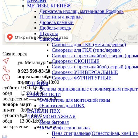
КРАСКИ
МЕТИЗЫ, КРЕПЕЖ
Держатель изоляц. материалов-Рондоль
Пластины анкерные
Дюбель рамный
Дюбель-гвоздь
Шурупы
Саморезы
Саморезы для ГКЛ (металл/дерево)
Саморезы для ГКЛ (гипс/дерево)
Саяногорск
Саморезы с пресс-шайбой, сверло (пром
Саморезы ОКОННЫЕ
ул. Металлургов, 25
Саморезы с пресс-шайбой,острый (пром
8 923 599-93-50
Саморезы УНИВЕРСАЛЬНЫЕ
апрель-октябрь
Саморезы ФУРНИТУРНЫЕ
пн-пт 9:00–18:00
ОТЛИВЫ
суббота 9:00–15:00
Отливы оцинкованные с полимерным покры
обед 13:00-14:00
ОЧИСТИТЕЛИ
воскресенье — выходной
Очиститель для монтажной пены
ноябрь-март
Очиститель для ПВХ
пн-пт 9:00–17:00
ПАНЕЛИ ПВХ
суббота 9:00–14:00
ПЕНА МОНТАЖНАЯ
обед 13:00-14:00
Пена бытовая
воскресенье — выходной
Пена профессиональная
Пена специальная(Огнестойкая, клей-пе