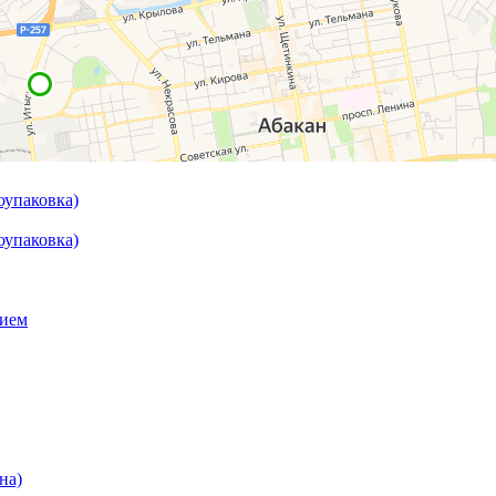
оупаковка)
оупаковка)
тием
на)