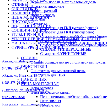
МЕТИЗЫ, КРЕПЕЖ
Держатель изоляц. материалов-Рондоль
ОТЛИВЫ
Пластины анкерные
ОЧИСТИТЕЛИ
Дюбель рамный
ПАНЕЛИ ПВХ
Дюбель-гвоздь
ПЕНА МОНТАЖНАЯ
Шурупы
ПИСТОЛЕТЫ
Саморезы
ПОДОКОННИКИ ПВХ
Саморезы для ГКЛ (металл/дерево)
СЭНДВИЧ-ПАНЕЛИ
Саморезы для ГКЛ (гипс/дерево)
УГЛЫ, ПРОФИЛИ
Саморезы с пресс-шайбой, сверло (пром
УПЛОТНИТЕЛИ И ГЕРМЕТИЗИРУЮЩИЕ ЛЕНТЫ
Саморезы ОКОННЫЕ
ФИКСАТОРЫ, КРОНШТЕЙНЫ, МОНТАЖНЫЕ КЛИН
Саморезы с пресс-шайбой,острый (пром
ФУРНИТУРА И ДОВОДЧИКИ
Саморезы УНИВЕРСАЛЬНЫЕ
Саморезы ФУРНИТУРНЫЕ
Розничные магазины
ОТЛИВЫ
Абакан, ул. Фабричная, 34д
Отливы оцинкованные с полимерным покры
ОЧИСТИТЕЛИ
8 (3902) 35-44-60
Очиститель для монтажной пены
Очиститель для ПВХ
Абакан, ул. Итыгина, 19 "А"
ПАНЕЛИ ПВХ
8 983 373-00-68
ПЕНА МОНТАЖНАЯ
Пена бытовая
Саяногорск, ул. Металлургов, 25
Пена профессиональная
Пена специальная(Огнестойкая, клей-пе
8 923 599-93-50
Пена зимняя
Минусинск, ул. Ботаническая, 36
Пена летняя