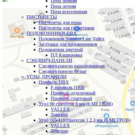
Пена зимняя
Пена летняя
Пена всесезонная
ПИСТОЛЕТЫ
Пистолеты для пены
Пистолеты для герметиков
ПОДОКОННИКИ ПВХ
Подоконник Standart Line Vallex
Заглушки для подоконников
Подоконник цветной
ПД Кашировка
СЭНДВИЧ-ПАНЕЛИ
Сэндвич-панели кашированные
Сэндвич-панели белые
УГЛЫ, ПРОФИЛИ
Профиль ПВХ
F-профиль ПВХ
Профиль отделочный
Профиль стартовый
Угол 90 градусов 8 мм (6 МЕТРОВ)
VALLEX
Томские
Угол 105,110 градусов 1,2,3 мм (6 МЕТРОВ)
VALLEX
Томские