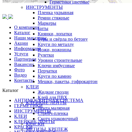
Герметики цветные
ИНСТРУМЕНТЫ
Пленка укрывная
Ремни стяжные
Маркеры
О компании
Биты
Каталог
Киянки, лопатки
Наши магазины
Буры и свёрла по бетону
Акции
Круги по металлу
Информация
Ножи, ножницы
Услуги
Рулетки
Партнерам
Уровни строительные
Вакансии
Ключи имбусовые
Фото
Перчатки
Видео
Круги по камню
Контакты
Мешки, пакеты, гофрокартон
КЛЕИ
Каталог
Жидкие гвозди
Клей для ПВХ
АНТИМОСКИТНАЯ СИСТЕМА
КЛЕЙКИЕ ЛЕНТЫ
ГЕРМЕТИКИ
Лента малярная
ИНСТРУМЕНТЫ
Стрейч-пленка
КЛЕИ
Скотч упаковочный
КЛЕЙКИЕ ЛЕНТЫ
КРАСКИ
КРАСКИ
МЕТИЗЫ, КРЕПЕЖ