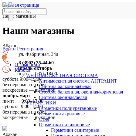
Главная страница
Наши магазины
Абакан, ул. Фабричная, 34 д
Наши магазины
(3902) 35-44-60
Абакан
Войти
Регистрация
ул. Фабричная, 34д
0
8 (3902) 35-44-60
О компании
апрель-октябрь
Каталог
пн-пт 9:00–18:00
АНТИМОСКИТНАЯ СИСТЕМА
суббота 9:00–15:00
Антимоскитная система АНТРАЦИТ
без перерыва на обед
Система балконная/белая
воскресенье — выходной
Система балконная, оконная/коричневая
ноябрь-март
Система оконная/белая
пн-пт 9:00–17:00
ГЕРМЕТИКИ
суббота 9:00–14:00
Герметики полиуретановые
без перерыва на обед
Герметики акриловые
воскресенье — выходной
Стиз
Герметики силиконовые
Герметики санитарные
Абакан
Герметики универсальные