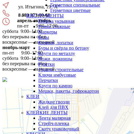
Герметики специальные
ул. Итыгина, 19 "А"
Герметики цветные
8 983 373-00-68
ИНСТРУМЕНТЫ
апрель-октябрь
Пленка укрывная
пн-пт 9:00–17:00
Ремни стяжные
суббота 9:00–14:00
Маркеры
без перерыва на обед
Биты
воскресенье — выходной
Киянки, лопатки
ноябрь-март
Буры и свёрла по бетону
пн-пт 9:00–17:00
Круги по металлу
суббота 9:00–14:00
Ножи, ножницы
без перерыва на обед
Рулетки
воскресенье — выходной
Уровни строительные
Ключи имбусовые
Перчатки
Круги по камню
Мешки, пакеты, гофрокартон
КЛЕИ
Жидкие гвозди
Клей для ПВХ
КЛЕЙКИЕ ЛЕНТЫ
Лента малярная
Стрейч-пленка
Скотч упаковочный