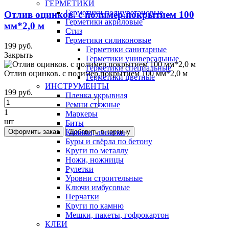
ГЕРМЕТИКИ
Герметики полиуретановые
Отлив оцинков. с полимер.покрытием 100
Герметики акриловые
мм*2,0 м
Стиз
Герметики силиконовые
199 руб.
Герметики санитарные
Закрыть
Герметики универсальные
Герметики специальные
Отлив оцинков. с полимер.покрытием 100 мм*2,0 м
Герметики цветные
ИНСТРУМЕНТЫ
199 руб.
Пленка укрывная
Ремни стяжные
1
Маркеры
шт
Биты
Оформить заказ
Добавить в корзину
Киянки, лопатки
Буры и свёрла по бетону
Круги по металлу
Ножи, ножницы
Рулетки
Уровни строительные
Ключи имбусовые
Перчатки
Круги по камню
Мешки, пакеты, гофрокартон
КЛЕИ