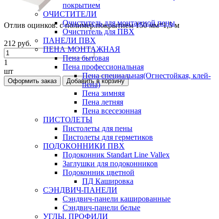
покрытием
ОЧИСТИТЕЛИ
Очиститель для монтажной пены
Отлив оцинков. с полимер.покрытием 150 мм*1,5 м
Очиститель для ПВХ
ПАНЕЛИ ПВХ
212 руб.
ПЕНА МОНТАЖНАЯ
Пена бытовая
1
Пена профессиональная
шт
Пена специальная(Огнестойкая, клей-
Оформить заказ
Добавить в корзину
пена)
Пена зимняя
Пена летняя
Пена всесезонная
ПИСТОЛЕТЫ
Пистолеты для пены
Пистолеты для герметиков
ПОДОКОННИКИ ПВХ
Подоконник Standart Line Vallex
Заглушки для подоконников
Подоконник цветной
ПД Кашировка
СЭНДВИЧ-ПАНЕЛИ
Сэндвич-панели кашированные
Сэндвич-панели белые
УГЛЫ, ПРОФИЛИ