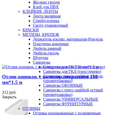
Жидкие гвозди
Клей для ПВХ
КЛЕЙКИЕ ЛЕНТЫ
Лента малярная
Стрейч-пленка
Скотч упаковочный
КРАСКИ
МЕТИЗЫ, КРЕПЕЖ
Держатель изоляц. материалов-Рондоль
Пластины анкерные
Дюбель рамный
Дюбель-гвоздь
Шурупы
Саморезы
Саморезы для ГКЛ (металл/дерево)
Саморезы для ГКЛ (гипс/дерево)
Саморезы с пресс-шайбой, сверло
Отлив оцинков. с полимер.покрытием 150
(промоупаковка)
мм*1,5 м
Саморезы ОКОННЫЕ
Саморезы с пресс-шайбой,острый
212 руб.
(промоупаковка)
Закрыть
Саморезы УНИВЕРСАЛЬНЫЕ
Саморезы ФУРНИТУРНЫЕ
ОТЛИВЫ
Отливы оцинкованные с полимерным