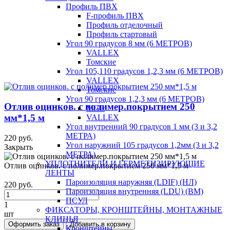
Профиль ПВХ
F-профиль ПВХ
Профиль отделочный
Профиль стартовый
Угол 90 градусов 8 мм (6 МЕТРОВ)
VALLEX
Томские
Угол 105,110 градусов 1,2,3 мм (6 МЕТРОВ)
VALLEX
Томские
Угол 90 градусов 1,2,3 мм (6 МЕТРОВ)
Отлив оцинков. с полимер.покрытием 250
MGL
мм*1,5 м
VALLEX
Угол внутренний 90 градусов 1 мм (3 и 3,2
МЕТРА)
220 руб.
Угол наружний 105 градусов 1,2мм (3 и 3,2
Закрыть
МЕТРА)
УПЛОТНИТЕЛИ И ГЕРМЕТИЗИРУЮЩИЕ
Отлив оцинков. с полимер.покрытием 250 мм*1,5 м
ЛЕНТЫ
Пароизоляция наружняя (LDIF) (НЛ)
220 руб.
Пароизоляция внутренняя (LDU) (ВМ)
ПСУЛ
1
ФИКСАТОРЫ, КРОНШТЕЙНЫ, МОНТАЖНЫЕ
шт
КЛИНЬЯ
Оформить заказ
Добавить в корзину
Кронштейны