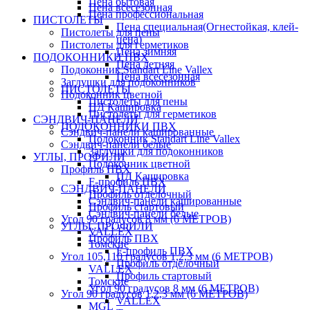
Пена бытовая
Пена всесезонная
Пена профессиональная
ПИСТОЛЕТЫ
Пена специальная(Огнестойкая, клей-
Пистолеты для пены
пена)
Пистолеты для герметиков
Пена зимняя
ПОДОКОННИКИ ПВХ
Пена летняя
Подоконник Standart Line Vallex
Пена всесезонная
Заглушки для подоконников
ПИСТОЛЕТЫ
Подоконник цветной
Пистолеты для пены
ПД Кашировка
Пистолеты для герметиков
СЭНДВИЧ-ПАНЕЛИ
ПОДОКОННИКИ ПВХ
Сэндвич-панели кашированные
Подоконник Standart Line Vallex
Сэндвич-панели белые
Заглушки для подоконников
УГЛЫ, ПРОФИЛИ
Подоконник цветной
Профиль ПВХ
ПД Кашировка
F-профиль ПВХ
СЭНДВИЧ-ПАНЕЛИ
Профиль отделочный
Сэндвич-панели кашированные
Профиль стартовый
Сэндвич-панели белые
Угол 90 градусов 8 мм (6 МЕТРОВ)
УГЛЫ, ПРОФИЛИ
VALLEX
Профиль ПВХ
Томские
F-профиль ПВХ
Угол 105,110 градусов 1,2,3 мм (6 МЕТРОВ)
Профиль отделочный
VALLEX
Профиль стартовый
Томские
Угол 90 градусов 8 мм (6 МЕТРОВ)
Угол 90 градусов 1,2,3 мм (6 МЕТРОВ)
VALLEX
MGL