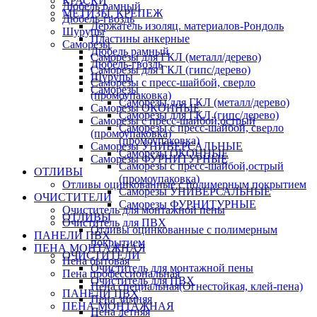
КРАСКИ
Дюбель рамный
МЕТИЗЫ, КРЕПЕЖ
Дюбель-гвоздь
Держатель изоляц. материалов-Рондоль
Шурупы
Пластины анкерные
Саморезы
Дюбель рамный
Саморезы для ГКЛ (металл/дерево)
Дюбель-гвоздь
Саморезы для ГКЛ (гипс/дерево)
Шурупы
Саморезы с пресс-шайбой, сверло
Саморезы
(промоупаковка)
Саморезы для ГКЛ (металл/дерево)
Саморезы ОКОННЫЕ
Саморезы для ГКЛ (гипс/дерево)
Саморезы с пресс-шайбой,острый
Саморезы с пресс-шайбой, сверло
(промоупаковка)
(промоупаковка)
Саморезы УНИВЕРСАЛЬНЫЕ
Саморезы ОКОННЫЕ
Саморезы ФУРНИТУРНЫЕ
Саморезы с пресс-шайбой,острый
ОТЛИВЫ
(промоупаковка)
Отливы оцинкованные с полимерным покрытием
Саморезы УНИВЕРСАЛЬНЫЕ
ОЧИСТИТЕЛИ
Саморезы ФУРНИТУРНЫЕ
Очиститель для монтажной пены
ОТЛИВЫ
Очиститель для ПВХ
Отливы оцинкованные с полимерным
ПАНЕЛИ ПВХ
покрытием
ПЕНА МОНТАЖНАЯ
ОЧИСТИТЕЛИ
Пена бытовая
Очиститель для монтажной пены
Пена профессиональная
Очиститель для ПВХ
Пена специальная(Огнестойкая, клей-пена)
ПАНЕЛИ ПВХ
Пена зимняя
ПЕНА МОНТАЖНАЯ
Пена летняя