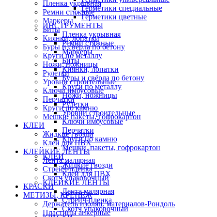
Пленка укрывная
Герметики специальные
Ремни стяжные
Герметики цветные
Маркеры
ИНСТРУМЕНТЫ
Биты
Пленка укрывная
Киянки, лопатки
Ремни стяжные
Буры и свёрла по бетону
Маркеры
Круги по металлу
Биты
Ножи, ножницы
Киянки, лопатки
Рулетки
Буры и свёрла по бетону
Уровни строительные
Круги по металлу
Ключи имбусовые
Ножи, ножницы
Перчатки
Рулетки
Круги по камню
Уровни строительные
Мешки, пакеты, гофрокартон
Ключи имбусовые
КЛЕИ
Перчатки
Жидкие гвозди
Круги по камню
Клей для ПВХ
Мешки, пакеты, гофрокартон
КЛЕЙКИЕ ЛЕНТЫ
КЛЕИ
Лента малярная
Жидкие гвозди
Стрейч-пленка
Клей для ПВХ
Скотч упаковочный
КЛЕЙКИЕ ЛЕНТЫ
КРАСКИ
Лента малярная
МЕТИЗЫ, КРЕПЕЖ
Стрейч-пленка
Держатель изоляц. материалов-Рондоль
Скотч упаковочный
Пластины анкерные