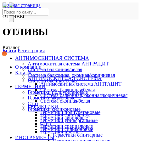
Главная страница
Каталог
ОТЛИВЫ
Абакан, ул. Фабричная, 34 д
ОТЛИВЫ
(3902) 35-44-60
Каталог
Войти
Регистрация
0
АНТИМОСКИТНАЯ СИСТЕМА
Антимоскитная система АНТРАЦИТ
О компании
Система балконная/белая
Каталог
Система балконная, оконная/коричневая
АНТИМОСКИТНАЯ СИСТЕМА
Система оконная/белая
Антимоскитная система АНТРАЦИТ
ГЕРМЕТИКИ
Система балконная/белая
Герметики полиуретановые
Система балконная, оконная/коричневая
Герметики акриловые
Система оконная/белая
Стиз
ГЕРМЕТИКИ
Герметики силиконовые
Герметики полиуретановые
Герметики санитарные
Герметики акриловые
Герметики универсальные
Стиз
Герметики специальные
Герметики силиконовые
Герметики цветные
Герметики санитарные
ИНСТРУМЕНТЫ
Герметики универсальные