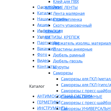
Клей для ПВХ
О компании
КЛЕЙКИЕ ЛЕНТЫ
Каталог
Лента малярная
Наши магазины
Стрейч-пленка
Акции
Скотч упаковочный
Информация
КРАСКИ
Услуги
МЕТИЗЫ, КРЕПЕЖ
Партнерам
Держатель изоляц. материал
Вакансии
Пластины анкерные
Фото
Дюбель рамный
Видео
Дюбель-гвоздь
Контакты
Шурупы
Саморезы
Саморезы для ГКЛ (метал
Саморезы для ГКЛ (гипс/
Каталог
Саморезы с пресс-шайбой
АНТИМОСКИТНАЯ СИСТЕМА
Саморезы ОКОННЫЕ
ГЕРМЕТИКИ
Саморезы с пресс-шайбо
ИНСТРУМЕНТЫ
Саморезы УНИВЕРСАЛЬ