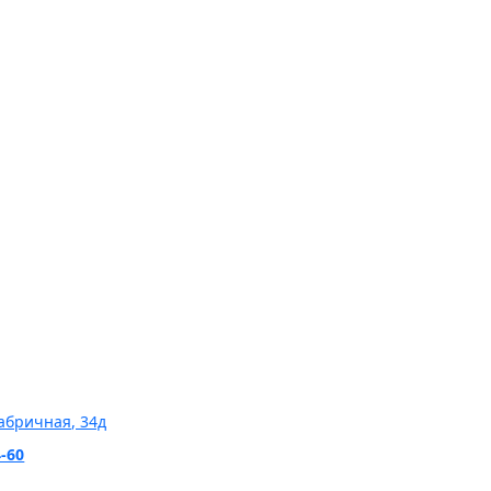
агазины
Фабричная, 34д
4-60