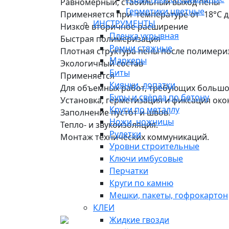
Равномерный, стабильный выход пены
Герметики цветные
Применяется при температуре от -18°С д
ИНСТРУМЕНТЫ
Низкое вторичное расширение
Пленка укрывная
Быстрая полимеризация
Ремни стяжные
Плотная структура пены после полимери
Маркеры
Экологичный состав
Биты
Применяется
Киянки, лопатки
Для объемных работ, требующих большо
Буры и свёрла по бетону
Установка, герметизация и фиксация око
Круги по металлу
Заполнение пустот и швов.
Ножи, ножницы
Тепло- и звукоизоляция.
Рулетки
Монтаж технических коммуникаций.
Уровни строительные
Ключи имбусовые
Перчатки
Круги по камню
Мешки, пакеты, гофрокартон
КЛЕИ
Жидкие гвозди