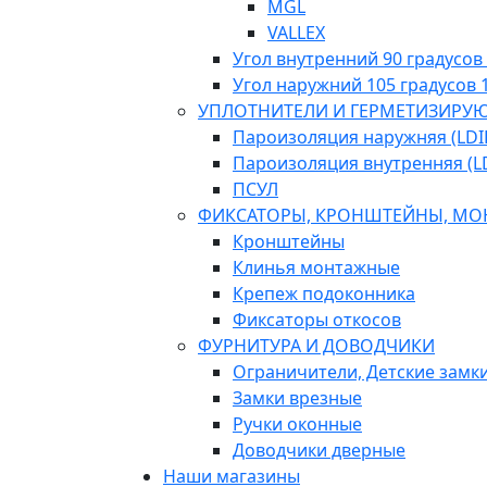
MGL
VALLEX
Угол внутренний 90 градусов 
Угол наружний 105 градусов 1
УПЛОТНИТЕЛИ И ГЕРМЕТИЗИРУ
Пароизоляция наружняя (LDIF
Пароизоляция внутренняя (L
ПСУЛ
ФИКСАТОРЫ, КРОНШТЕЙНЫ, МО
Кронштейны
Клинья монтажные
Крепеж подоконника
Фиксаторы откосов
ФУРНИТУРА И ДОВОДЧИКИ
Ограничители, Детские замк
Замки врезные
Ручки оконные
Доводчики дверные
Наши магазины