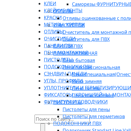
КЛЕИ
Саморезы ФУРНИТУРНЫ
КЛЕЙКИЕ ЛЕНТЫ
ОТЛИВЫ
КРАСКИ
Отливы оцинкованные с по
МЕТИЗЫ, КРЕПЕЖ
ОЧИСТИТЕЛИ
ОТЛИВЫ
Очиститель для монтажной 
ОЧИСТИТЕЛИ
Очиститель для ПВХ
ПАНЕЛИ ПВХ
ПАНЕЛИ ПВХ
ПЕНА МОНТАЖНАЯ
ПЕНА МОНТАЖНАЯ
ПИСТОЛЕТЫ
Пена бытовая
ПОДОКОННИКИ ПВХ
Пена профессиональная
СЭНДВИЧ-ПАНЕЛИ
Пена специальная(Огнест
УГЛЫ, ПРОФИЛИ
Пена зимняя
УПЛОТНИТЕЛИ И ГЕРМЕТИЗИРУЮЩИ
Пена летняя
ФИКСАТОРЫ, КРОНШТЕЙНЫ, МОНТА
Пена всесезонная
ФУРНИТУРА И ДОВОДЧИКИ
ПИСТОЛЕТЫ
Пистолеты для пены
Пистолеты для герметиков
ПОДОКОННИКИ ПВХ
Подоконник Standart Line Vall