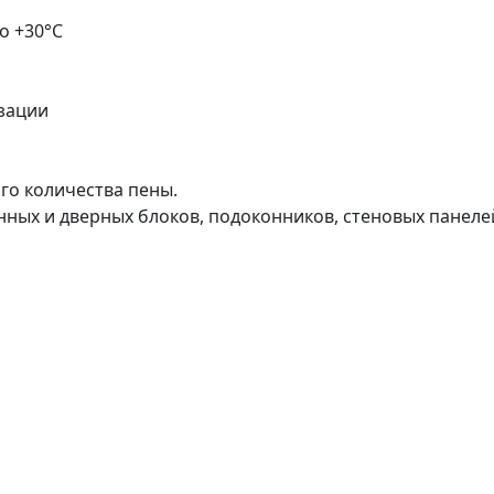
о +30°С
зации
го количества пены.
нных и дверных блоков, подоконников, стеновых панеле