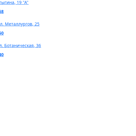
тыгина, 19 "А"
68
ул. Металлургов, 25
50
л. Ботаническая, 36
40