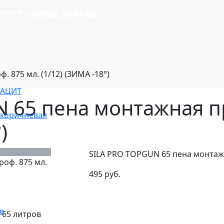
ная, 34 д
(3902) 35-44-60
 875 мл. (1/12) (ЗИМА -18°)
РАЦИТ
 65 пена монтажная пр
/коричневая
)
SILA PRO TOPGUN 65 пена монтажна
495 руб.
е
 65 литров