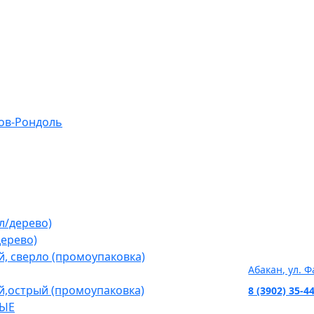
ов-Рондоль
л/дерево)
дерево)
Розничные м
, сверло (промоупаковка)
Абакан, ул. 
й,острый (промоупаковка)
8 (3902) 35-4
НЫЕ