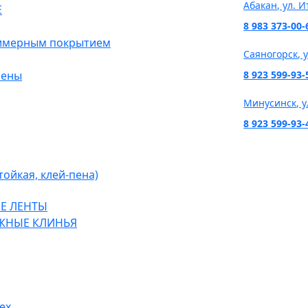
Абакан, ул. И
Е
8 983 373-00-
лимерным покрытием
Саяногорск, 
пены
8 923 599-93-
Минусинск, у
8 923 599-93-
ойкая, клей-пена)
Е ЛЕНТЫ
ЖНЫЕ КЛИНЬЯ
2022 «Центр Монтажной Пены». Все права защищены.
ex